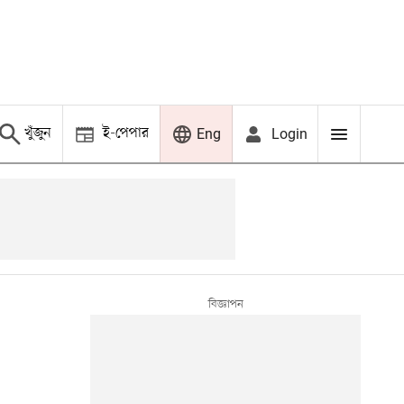
খুঁজুন
ই-পেপার
Login
Eng