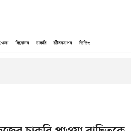
খেলা
বিনোদন
চাকরি
জীবনযাপন
ভিডিও