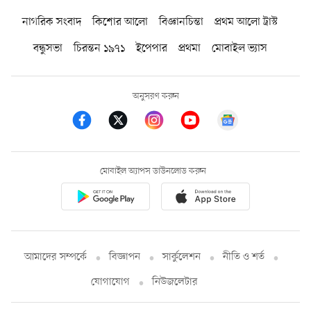
নাগরিক সংবাদ
কিশোর আলো
বিজ্ঞানচিন্তা
প্রথম আলো ট্রাস্ট
বন্ধুসভা
চিরন্তন ১৯৭১
ইপেপার
প্রথমা
মোবাইল ভ্যাস
অনুসরণ করুন
মোবাইল অ্যাপস ডাউনলোড করুন
আমাদের সম্পর্কে
বিজ্ঞাপন
সার্কুলেশন
নীতি ও শর্ত
যোগাযোগ
নিউজলেটার