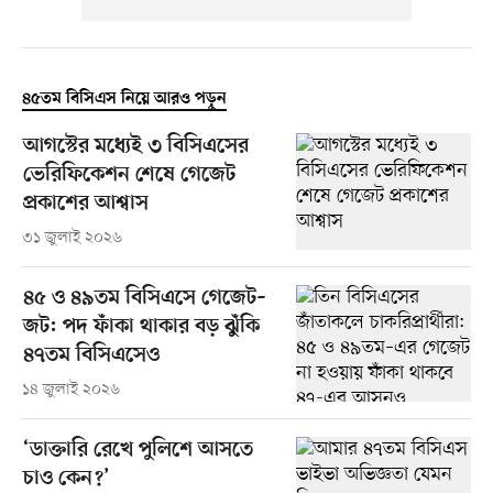
৪৫তম বিসিএস নিয়ে আরও পড়ুন
আগস্টের মধ্যেই ৩ বিসিএসের
ভেরিফিকেশন শেষে গেজেট
প্রকাশের আশ্বাস
৩১ জুলাই ২০২৬
৪৫ ও ৪৯তম বিসিএসে গেজেট–
জট: পদ ফাঁকা থাকার বড় ঝুঁকি
৪৭তম বিসিএসেও
১৪ জুলাই ২০২৬
‘ডাক্তারি রেখে পুলিশে আসতে
চাও কেন?’