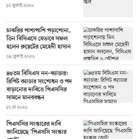
১২ জুলাই ২০২৬
চাকরির পাশাপাশি পড়াশোনা,
তিন বিসিএসে যেভাবে সফল
হলেন রুয়েটের মেহেদী হাসান
০৯ জুলাই ২০২৬
৪৫তম বিসিএস নন–ক্যাডার:
রিপিট ক্যাডার সংশোধন ও পদ
বাড়ানোর দাবিতে পিএসসির
সামনে মানববন্ধন
১৭ মে ২০২৬
পিএসসির সংস্কারের দাবি
জানিয়েছে 'পিএসসি সংস্কার