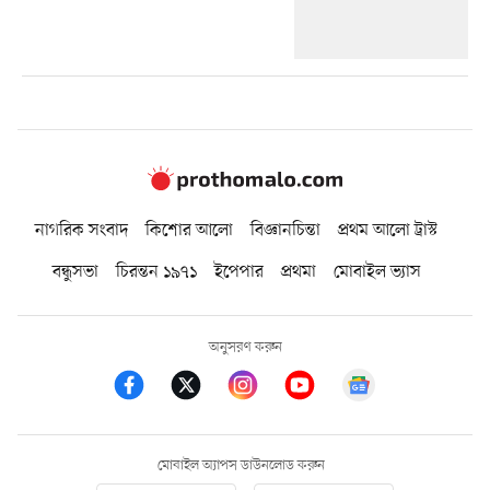
নাগরিক সংবাদ
কিশোর আলো
বিজ্ঞানচিন্তা
প্রথম আলো ট্রাস্ট
বন্ধুসভা
চিরন্তন ১৯৭১
ইপেপার
প্রথমা
মোবাইল ভ্যাস
অনুসরণ করুন
মোবাইল অ্যাপস ডাউনলোড করুন