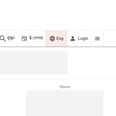
খুঁজুন
ই-পেপার
Login
Eng