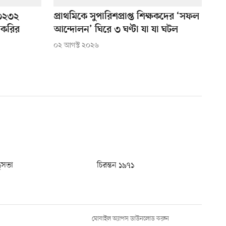
: ৩২৩২
প্রাথমিকে সুপারিশপ্রাপ্ত শিক্ষকদের ‘সফল
চাকরির
আন্দোলন’ ঘিরে ৩ ঘণ্টা যা যা ঘটল
০২ আগস্ট ২০২৬
ধুসভা
চিরন্তন ১৯৭১
মোবাইল অ্যাপস ডাউনলোড করুন