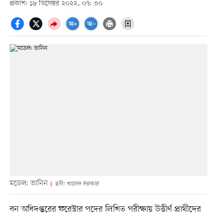
প্রকাশ: ১৮ ডিসেম্বর ২০২২, ০৭: ৩০
মডেল: তানিন
ছবি: খালেদ সরকার
বন অধিদপ্তরের ফরেস্টার পদের লিখিত পরীক্ষায় উত্তীর্ণ প্রার্থীদের