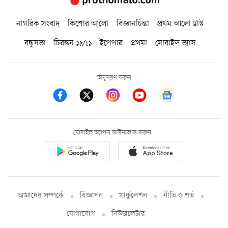
নাগরিক সংবাদ
কিশোর আলো
বিজ্ঞানচিন্তা
প্রথম আলো ট্রাস্ট
বন্ধুসভা
চিরন্তন ১৯৭১
ইপেপার
প্রথমা
মোবাইল ভ্যাস
অনুসরণ করুন
মোবাইল অ্যাপস ডাউনলোড করুন
আমাদের সম্পর্কে
বিজ্ঞাপন
সার্কুলেশন
নীতি ও শর্ত
যোগাযোগ
নিউজলেটার