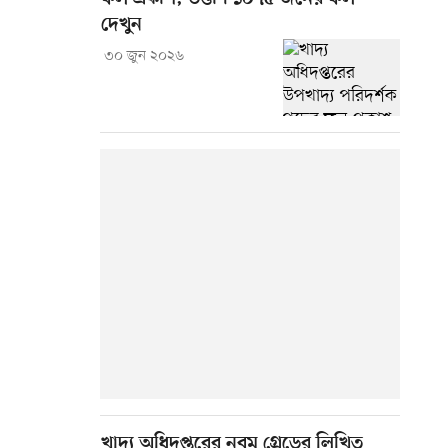
দেখুন
৩০ জুন ২০২৬
খাদ্য অধিদপ্তরের নবম গ্রেডের লিখিত