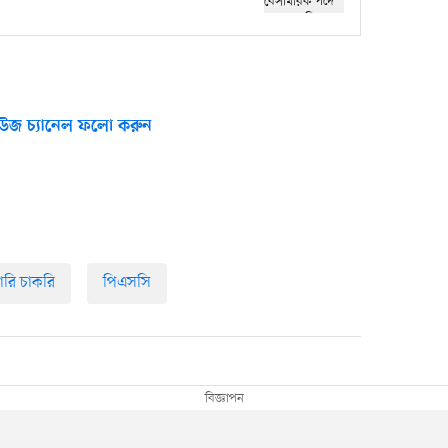
উজ চ্যানেল ফলো করুন
রি চাকরি
পিএসসি