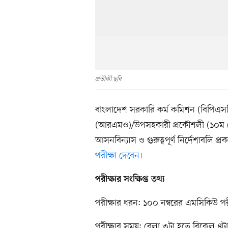
প্রতীকী ছবি
বাংলাদেশ সরকারি কর্ম কমিশন (বিপিএসসি)
(আরএমও)/উপসহকারী প্রকৌশলী (১০ম গ্র
আসনবিন্যাস ও গুরুত্বপূর্ণ নির্দেশাবলি প
পরীক্ষা দেবেন।
পরীক্ষার সংক্ষিপ্ত তথ্য
পরীক্ষার ধরন: ১০০ নম্বরের এমসিকিউ পরী
পরীক্ষার সময়: বেলা ৩টা হতে বিকেল ৪টা পর