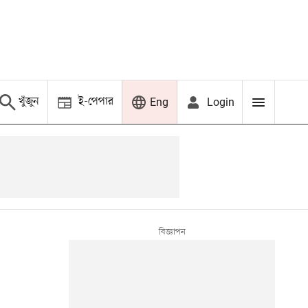
খুঁজুন
ই-পেপার
Login
Eng