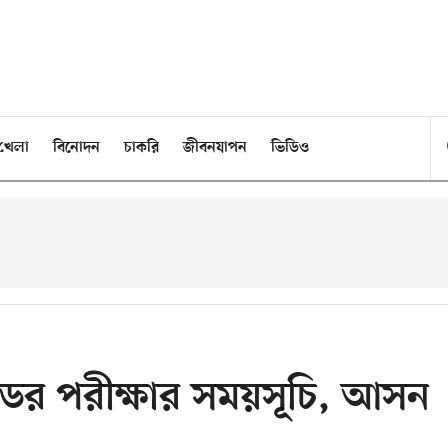
খেলা
বিনোদন
চাকরি
জীবনযাপন
ভিডিও
েডের পরীক্ষার সময়সূচি, আসন