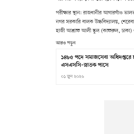
পরীক্ষার স্থান: রাজধানীর আগারগাঁও ত
নগর সরকারি বালক উচ্চবিদ্যালয়, শেরেব
হাজী আশ্রাফ আলী স্কুল (কাফরুল, ঢাকা)
আরও পড়ুন
১৪৮৫ পদে সমাজসেবা অধিদপ্তরে
এসএসসি–স্নাতক পাসে
০১ জুন ২০২৬