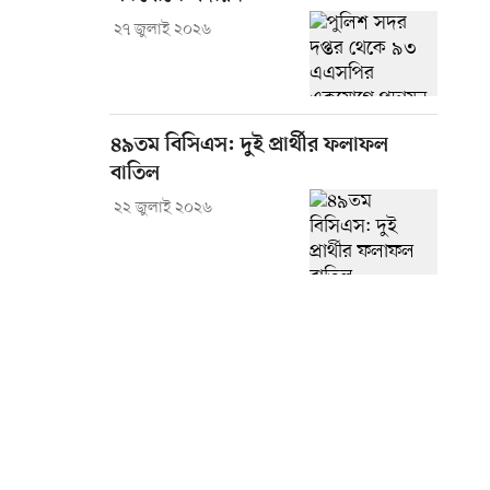
২৭ জুলাই ২০২৬
৪৯তম বিসিএস: দুই প্রার্থীর ফলাফল
বাতিল
২২ জুলাই ২০২৬