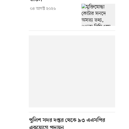
০৪ আগস্ট ২০২৬
পুলিশ সদর দপ্তর থেকে ৯৩ এএসপির
একযোগে পদায়ন