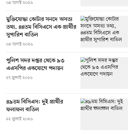
০৫ আগস্ট ২০২৬
মুক্তিযোদ্ধা কোটার সনদে অসত্য
তথ্য, ৪৪তম বিসিএসে এক প্রার্থীর
সুপারিশ বাতিল
০৪ আগস্ট ২০২৬
পুলিশ সদর দপ্তর থেকে ৯৩
এএসপির একযোগে পদায়ন
২৭ জুলাই ২০২৬
৪৯তম বিসিএস: দুই প্রার্থীর
ফলাফল বাতিল
২২ জুলাই ২০২৬