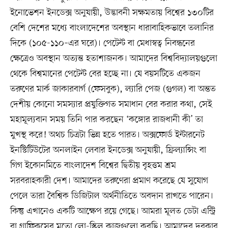
ইনোভেশন ইনডেক্স অনুযায়ী, উদ্ভাবনী সক্ষমতায় বিশ্বের ১৩০টির
বেশি দেশের মধ্যে বাংলাদেশের অবস্থান ধারাবাহিকভাবে তলানির
দিকে (১০৫-১১০–এর ঘরে)। পেটেন্ট বা মেধাস্বত্ব নিবন্ধনের
ক্ষেত্রেও অবস্থান অত্যন্ত হতাশাজনক। আমাদের বিশ্ববিদ্যালয়গুলো
থেকে বিশ্বমানের পেটেন্ট বের হচ্ছে না। যে বয়সটিতে একজন
তরুণের মার্ক জাকারবার্গ (ফেসবুক), ল্যারি পেজ (গুগল) বা অন্তত
দেশীয় কোনো সমস্যার প্রযুক্তিগত সমাধান বের করার কথা, সেই
মহামূল্যবান সময় তিনি পার করছেন ‘কঙ্গোর রাজধানী কী’ তা
মুখস্থ করে! অথচ চিত্রটা ভিন্ন হতে পারত। অক্সফোর্ড ইন্টারনেট
ইনস্টিটিউটের অনলাইন লেবার ইনডেক্স অনুযায়ী, ফ্রিল্যান্সিং বা
গিগ ইকোনমিতে বাংলাদেশ বিশ্বের দ্বিতীয় বৃহত্তম শ্রম
সরবরাহকারী দেশ। আমাদের তরুণেরা প্রমাণ করেছে যে সুযোগ
পেলে তারা বৈশ্বিক ডিজিটাল অর্থনীতিতে অবদান রাখতে পারেন।
কিন্তু এখানেও একটি আক্ষেপ রয়ে গেছে। আমরা মূলত ডেটা এন্ট্রি
বা গ্রাফিকসের মতো লো-স্কিল কাজগুলো করছি। আমাদের দরকার