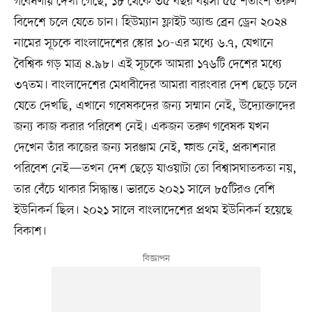
গবেষণায় দেখা গেছে, ১৮ থেকে ৩৫ বছর বয়সী ৫৫ শতাংশ তরুণ
বিদেশে চলে যেতে চান। হিউম্যান ফ্লাইট অ্যান্ড ব্রেন ড্রেন ২০২৪
নামের সূচকে বাংলাদেশের স্কোর ১০-এর মধ্যে ৬.৭, যেখানে
বৈশ্বিক গড় মাত্র ৪.৯৮। এই সূচকে আমরা ১৭৬টি দেশের মধ্যে
৩৭তম। বাংলাদেশের মেধাবীদের আমরা বারংবার দেশ ছেড়ে চলে
যেতে দেখছি, এখানে গবেষকদের জন্য সম্মান নেই, উদ্যোক্তাদের
জন্য কাজ করার পরিবেশ নেই। একজন তরুণ গবেষক যখন
দেখেন তাঁর কাজের জন্য সরঞ্জাম নেই, ফান্ড নেই, প্রকাশনার
পরিবেশ নেই—তখন দেশ ছেড়ে যাওয়াটা তো বিশ্বাসঘাতকতা নয়,
তার বেঁচে থাকার সিদ্ধান্ত। ভারতে ২০২১ সালে ৮৫টিরও বেশি
ইউনিকর্ন ছিল। ২০২১ সালে বাংলাদেশের প্রথম ইউনিকর্ন হয়েছে
বিকাশ।