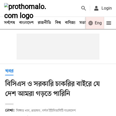
Login
সর্বশেষ
বাংলাদেশ
রাজনীতি
বিশ্ব
বাণিজ্য
মতামত
খেলা
Eng
বিনো
খবর
বিসিএস ও সরকারি চাকরির বাইরে যে
দেশ আমরা গড়তে পারিনি
লেখা:
সিফাত খান, প্রভাষক, নর্দার্ন ইউনিভার্সিটি বাংলাদেশ