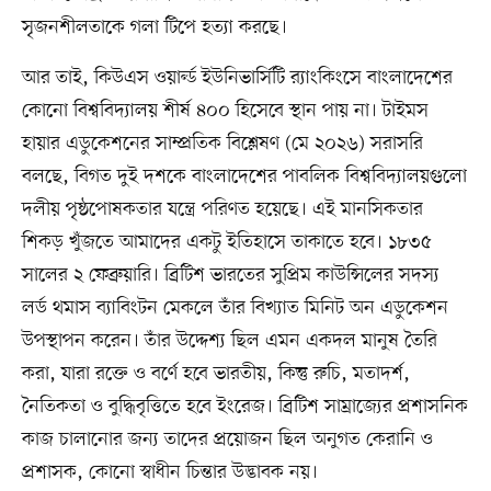
সৃজনশীলতাকে গলা টিপে হত্যা করছে।
আর তাই, কিউএস ওয়ার্ল্ড ইউনিভার্সিটি র‍্যাংকিংসে বাংলাদেশের
কোনো বিশ্ববিদ্যালয় শীর্ষ ৪০০ হিসেবে স্থান পায় না। টাইমস
হায়ার এডুকেশনের সাম্প্রতিক বিশ্লেষণ (মে ২০২৬) সরাসরি
বলছে, বিগত দুই দশকে বাংলাদেশের পাবলিক বিশ্ববিদ্যালয়গুলো
দলীয় পৃষ্ঠপোষকতার যন্ত্রে পরিণত হয়েছে। এই মানসিকতার
শিকড় খুঁজতে আমাদের একটু ইতিহাসে তাকাতে হবে। ১৮৩৫
সালের ২ ফেব্রুয়ারি। ব্রিটিশ ভারতের সুপ্রিম কাউন্সিলের সদস্য
লর্ড থমাস ব্যাবিংটন মেকলে তাঁর বিখ্যাত মিনিট অন এডুকেশন
উপস্থাপন করেন। তাঁর উদ্দেশ্য ছিল এমন একদল মানুষ তৈরি
করা, যারা রক্তে ও বর্ণে হবে ভারতীয়, কিন্তু রুচি, মতাদর্শ,
নৈতিকতা ও বুদ্ধিবৃত্তিতে হবে ইংরেজ। ব্রিটিশ সাম্রাজ্যের প্রশাসনিক
কাজ চালানোর জন্য তাদের প্রয়োজন ছিল অনুগত কেরানি ও
প্রশাসক, কোনো স্বাধীন চিন্তার উদ্ভাবক নয়।