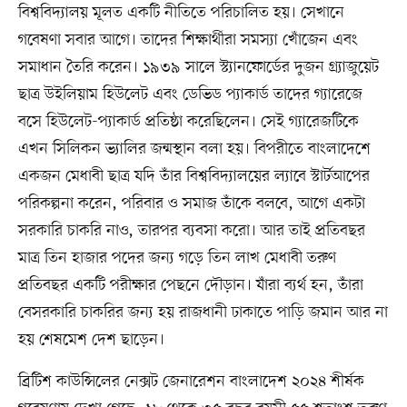
বিশ্ববিদ্যালয় মূলত একটি নীতিতে পরিচালিত হয়। সেখানে
গবেষণা সবার আগে। তাদের শিক্ষার্থীরা সমস্যা খোঁজেন এবং
সমাধান তৈরি করেন। ১৯৩৯ সালে স্ট্যানফোর্ডের দুজন গ্র্যাজুয়েট
ছাত্র উইলিয়াম হিউলেট এবং ডেভিড প্যাকার্ড তাদের গ্যারেজে
বসে হিউলেট-প্যাকার্ড প্রতিষ্ঠা করেছিলেন। সেই গ্যারেজটিকে
এখন সিলিকন ভ্যালির জন্মস্থান বলা হয়। বিপরীতে বাংলাদেশে
একজন মেধাবী ছাত্র যদি তাঁর বিশ্ববিদ্যালয়ের ল্যাবে স্টার্টআপের
পরিকল্পনা করেন, পরিবার ও সমাজ তাঁকে বলবে, আগে একটা
সরকারি চাকরি নাও, তারপর ব্যবসা করো। আর তাই প্রতিবছর
মাত্র তিন হাজার পদের জন্য গড়ে তিন লাখ মেধাবী তরুণ
প্রতিবছর একটি পরীক্ষার পেছনে দৌড়ান। যাঁরা ব্যর্থ হন, তাঁরা
বেসরকারি চাকরির জন্য হয় রাজধানী ঢাকাতে পাড়ি জমান আর না
হয় শেষমেশ দেশ ছাড়েন।
ব্রিটিশ কাউন্সিলের নেক্সট জেনারেশন বাংলাদেশ ২০২৪ শীর্ষক