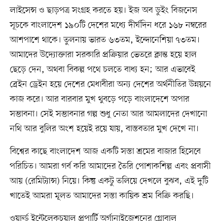
লাইসেন্স ও ছাড়পত্র সংগ্রহ করতে হয়। ইজ অব ডুইং বিজনেস
সূচকে বাংলাদেশ ১৯০টি দেশের মধ্যে দীর্ঘদিন ধরে ১৬৮ নম্বরের
আশপাশে থাকে। তুলনায় ভারত ৬৩তম, ইন্দোনেশিয়া ৭৩তম।
আমাদের উদ্যোক্তারা সরকারি প্রক্রিয়ার ভেতরে ক্লান্ত হয়ে হাল
ছেড়ে দেন, অথবা বিকল্প পথে চলতে বাধ্য হন; আর এভাবেই
ব্রেইন ড্রেইন হয়ে দেশের মেধাবীরা অন্য দেশের অর্থনীতির উন্নয়নে
কাজ করে। আর বারবার মুখ থুবড়ে পড়ে বাংলাদেশে অপার
সম্ভাবনা। সেই সম্ভাবনার গল্প শুধু নেতা আর আমলাদের দেখানো
নথি আর বুলির অংশ হয়েই রয়ে যায়, বাস্তবতার মুখ দেখে না।
বিশ্বের কাছে বাংলাদেশ আজ একটি সস্তা শ্রমের বাজার হিসেবে
পরিচিত। আমরা গর্ব করি আমাদের তৈরি পোশাকশিল্প এবং প্রবাসী
আয় (রেমিট্যান্স) নিয়ে। কিন্তু একটু তলিয়ে দেখলে বুঝব, এই দুটি
খাতেই আমরা মূলত আমাদের সস্তা কায়িক শ্রম বিক্রি করছি।
ওয়ার্ল্ড ইন্টেলেকচুয়াল প্রপার্টি অর্গানাইজেশনের গ্লোবাল