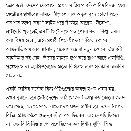
ভোর ৬টা। দেশের যেকোনো প্রথম সারির পাবলিক বিশ্ববিদ্যালয়ের
কেন্দ্রীয় গ্রন্থাগারের সামনে দাঁড়ালে এক অদ্ভুত দৃশ্য চোখে পড়ে।
শত শত তরুণ-তরুণী লাইন ধরে দাঁড়িয়ে আছেন। উদ্দেশ্য,
লাইব্রেরি খুললেই একটি সিটে বসে পড়াশোনা করা। কিন্তু অবাক
করা বিষয় হলো, এই মেধাবী শিক্ষার্থীদের টেবিলে কোনো
আন্তর্জাতিক মানের জার্নাল, গবেষণাপত্র বা নতুন কোনো উদ্ভাবনী
আইডিয়ার বই নেই। তাঁদের সামনে স্তূপ করে রাখা আছে এমপিথ্রি,
প্রফেসরস বা অ্যাসিওরেন্সের মতো বিসিএস এবং সরকারি চাকরির
গাইড বই।
একটি জাতির সর্বোচ্চ বিদ্যাপীঠগুলোর অবস্থা যখন এমন হয়,
তখন বুঝতে হবে সেই দেশের কাঠামোগত চিন্তায় বড় কোনো গলদ
রয়ে গেছে। ১৯৭১ সালে বাংলাদেশ যখন স্বাধীন হয়, তখন বিশ্বের
বিভিন্ন প্রান্ত থেকে শুভানুধ্যায়ীরা বলেছিলেন, এই দেশটি টিকবে
না। হেনরি কিসিঞ্জার তো বলেছিলেন তলাবিহীন ঝুড়ি। কিন্তু