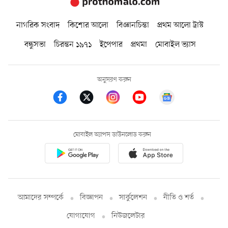
নাগরিক সংবাদ
কিশোর আলো
বিজ্ঞানচিন্তা
প্রথম আলো ট্রাস্ট
বন্ধুসভা
চিরন্তন ১৯৭১
ইপেপার
প্রথমা
মোবাইল ভ্যাস
অনুসরণ করুন
মোবাইল অ্যাপস ডাউনলোড করুন
আমাদের সম্পর্কে
বিজ্ঞাপন
সার্কুলেশন
নীতি ও শর্ত
যোগাযোগ
নিউজলেটার