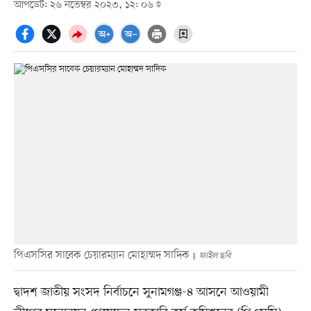
আপডেট: ২৬ নভেম্বর ২০২৩, ১২: ০৬
পিএসসির সাবেক চেয়ারম্যান মোহাম্মদ সাদিক
ফাইল ছবি
দ্বাদশ জাতীয় সংসদ নির্বাচনে সুনামগঞ্জ-৪ আসনে আওয়ামী