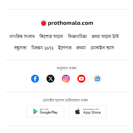
নাগরিক সংবাদ
কিশোর আলো
বিজ্ঞানচিন্তা
প্রথম আলো ট্রাস্ট
বন্ধুসভা
চিরন্তন ১৯৭১
ইপেপার
প্রথমা
মোবাইল ভ্যাস
অনুসরণ করুন
মোবাইল অ্যাপস ডাউনলোড করুন