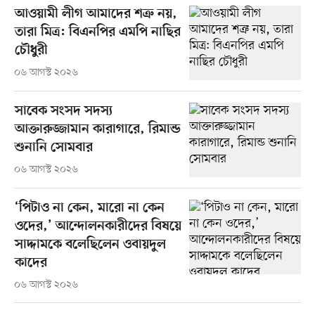
আওয়ামী লীগ আমাদের শত্রু নয়,
তারা মিত্র: বিএনপির এমপি নাছির
চৌধুরী
০৬ আগস্ট ২০২৬
সাবেক সংসদ সদস্য
আক্তারুজ্জামান কারাগারে, রিমান্ড
শুনানি সোমবার
০৬ আগস্ট ২০২৬
‘পিটাও না কেন, মারো না কেন
ওদের,’ আন্দোলনকারীদের বিষয়ে
সাদ্দামকে বলেছিলেন ওবায়দুল
কাদের
০৬ আগস্ট ২০২৬