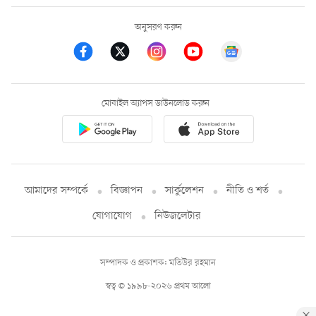
অনুসরণ করুন
মোবাইল অ্যাপস ডাউনলোড করুন
আমাদের সম্পর্কে
বিজ্ঞাপন
সার্কুলেশন
নীতি ও শর্ত
যোগাযোগ
নিউজলেটার
সম্পাদক ও প্রকাশক: মতিউর রহমান
স্বত্ব © ১৯৯৮-২০২৬ প্রথম আলো