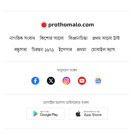
নাগরিক সংবাদ
কিশোর আলো
বিজ্ঞানচিন্তা
প্রথম আলো ট্রাস্ট
বন্ধুসভা
চিরন্তন ১৯৭১
ইপেপার
প্রথমা
মোবাইল ভ্যাস
অনুসরণ করুন
মোবাইল অ্যাপস ডাউনলোড করুন