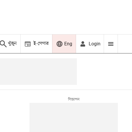
খুঁজুন
ই-পেপার
Login
Eng