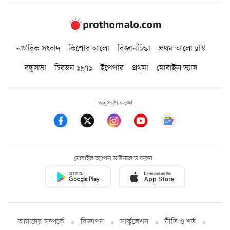
নাগরিক সংবাদ
কিশোর আলো
বিজ্ঞানচিন্তা
প্রথম আলো ট্রাস্ট
বন্ধুসভা
চিরন্তন ১৯৭১
ইপেপার
প্রথমা
মোবাইল ভ্যাস
অনুসরণ করুন
মোবাইল অ্যাপস ডাউনলোড করুন
আমাদের সম্পর্কে
বিজ্ঞাপন
সার্কুলেশন
নীতি ও শর্ত