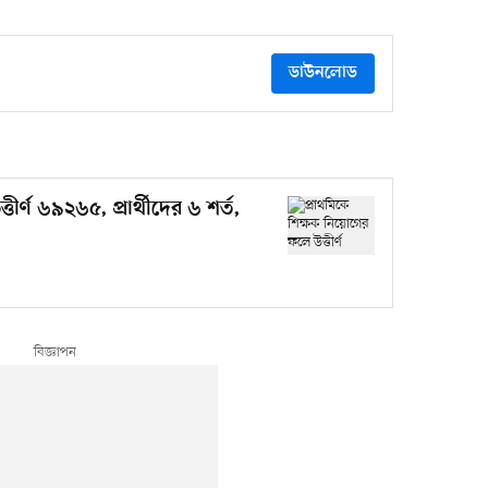
ডাউনলোড
ীর্ণ ৬৯২৬৫, প্রার্থীদের ৬ শর্ত,