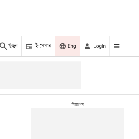
খুঁজুন
ই-পেপার
Login
Eng