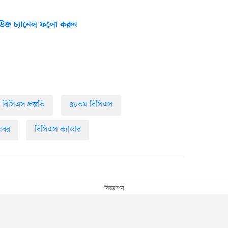
উজ চ্যানেল ফলো করুন
বিসিএস প্রস্তুতি
৪৮তম বিসিএস
 খবর
বিসিএস ক্যাডার