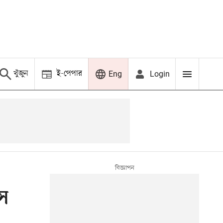
খুঁজুন
ই-পেপার
Login
Eng
সে