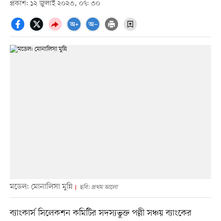
প্রকাশ: ১২ জুলাই ২০২৩, ০৭: ৩০
মডেল: মোনালিসা মুন্নি
ছবি: প্রথম আলো
ব্যাংকার্স সিলেকশন কমিটির সদস্যভুক্ত পল্লী সঞ্চয় ব্যাংকের