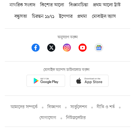
নাগরিক সংবাদ
কিশোর আলো
বিজ্ঞানচিন্তা
প্রথম আলো ট্রাস্ট
বন্ধুসভা
চিরন্তন ১৯৭১
ইপেপার
প্রথমা
মোবাইল ভ্যাস
অনুসরণ করুন
মোবাইল অ্যাপস ডাউনলোড করুন
আমাদের সম্পর্কে
বিজ্ঞাপন
সার্কুলেশন
নীতি ও শর্ত
যোগাযোগ
নিউজলেটার