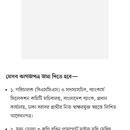
যেসব কাগজপত্র জমা দিতে হবে—
১. পরিচালক (বিএসসিএস) ও সদস্যসচিব, ব্যাংকার্স
সিলেকশন কমিটি সচিবালয়, বাংলাদেশ ব্যাংক, প্রধান
কার্যালয়, ঢাকা বরাবর প্রার্থীর নিজ স্বাক্ষরযুক্ত স্বহস্তে লিখিত
আবেদনপত্র।
২. সদ্য তোলা ৩ কপি রঙিন পাসপোর্ট সাইজ ছবি (ছবির