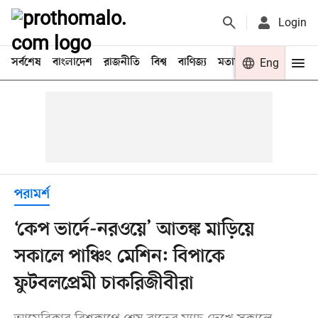
Login
সর্বশেষ
বাংলাদেশ
রাজনীতি
বিশ্ব
বাণিজ্য
মতামত
খেলা
Eng
বিনো
পরামর্শ
‘কেপ ভার্দে-নরওয়ে’ আতঙ্ক মাড়িয়ে
সকালে পাঞ্চিং মেশিন: বিপাকে
ফুটবলপ্রেমী চাকরিজীবীরা