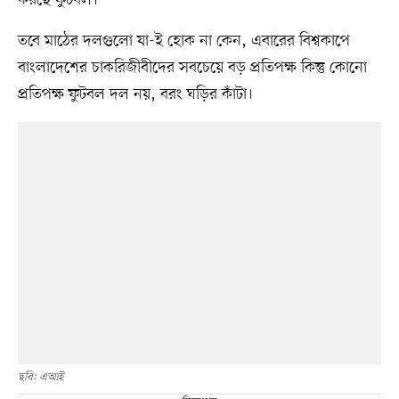
করছে ফুটবল।
তবে মাঠের দলগুলো যা-ই হোক না কেন, এবারের বিশ্বকাপে
বাংলাদেশের চাকরিজীবীদের সবচেয়ে বড় প্রতিপক্ষ কিন্তু কোনো
প্রতিপক্ষ ফুটবল দল নয়, বরং ঘড়ির কাঁটা।
ছবি: এআই