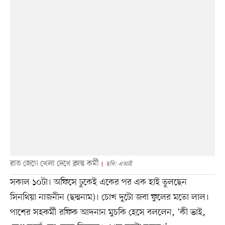
রাত জেগে খেলা দেখে ক্লান্ত কর্মী
ছবি: এআই
সকাল ১০টা। অফিসে ঢুকেই একের পর এক হাই তুলছেন
সিনথিয়া নাজনীন (ছদ্মনাম)। চোখ দুটো জবা ফুলের মতো লাল।
পাশের সহকর্মী রফিক আদনান মুচকি হেসে বললেন, ‘কী ভাই,