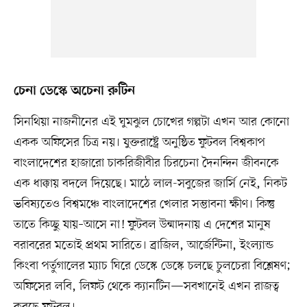
চেনা ডেস্কে অচেনা রুটিন
সিনথিয়া নাজনীনের এই ঘুমঝুল চোখের গল্পটা এখন আর কোনো
একক অফিসের চিত্র নয়। যুক্তরাষ্ট্রে অনুষ্ঠিত ফুটবল বিশ্বকাপ
বাংলাদেশের হাজারো চাকরিজীবীর চিরচেনা দৈনন্দিন জীবনকে
এক ধাক্কায় বদলে দিয়েছে। মাঠে লাল-সবুজের জার্সি নেই, নিকট
ভবিষ্যতেও বিশ্বমঞ্চে বাংলাদেশের খেলার সম্ভাবনা ক্ষীণ। কিন্তু
তাতে কিচ্ছু যায়–আসে না! ফুটবল উন্মাদনায় এ দেশের মানুষ
বরাবরের মতোই প্রথম সারিতে। ব্রাজিল, আর্জেন্টিনা, ইংল্যান্ড
কিংবা পর্তুগালের ম্যাচ ঘিরে ডেস্কে ডেস্কে চলছে চুলচেরা বিশ্লেষণ;
অফিসের লবি, লিফট থেকে ক্যানটিন—সবখানেই এখন রাজত্ব