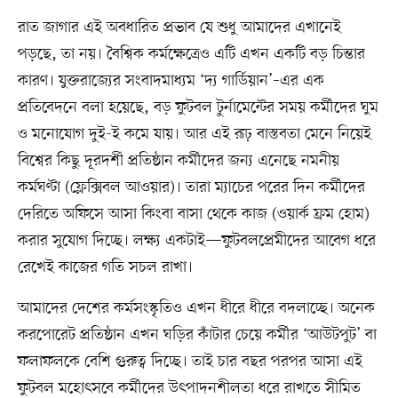
রাত জাগার এই অবধারিত প্রভাব যে শুধু আমাদের এখানেই
পড়ছে, তা নয়। বৈশ্বিক কর্মক্ষেত্রেও এটি এখন একটি বড় চিন্তার
কারণ। যুক্তরাজ্যের সংবাদমাধ্যম ‘দ্য গার্ডিয়ান’–এর এক
প্রতিবেদনে বলা হয়েছে, বড় ফুটবল টুর্নামেন্টের সময় কর্মীদের ঘুম
ও মনোযোগ দুই-ই কমে যায়। আর এই রূঢ় বাস্তবতা মেনে নিয়েই
বিশ্বের কিছু দূরদর্শী প্রতিষ্ঠান কর্মীদের জন্য এনেছে নমনীয়
কর্মঘণ্টা (ফ্লেক্সিবল আওয়ার)। তারা ম্যাচের পরের দিন কর্মীদের
দেরিতে অফিসে আসা কিংবা বাসা থেকে কাজ (ওয়ার্ক ফ্রম হোম)
করার সুযোগ দিচ্ছে। লক্ষ্য একটাই—ফুটবলপ্রেমীদের আবেগ ধরে
রেখেই কাজের গতি সচল রাখা।
আমাদের দেশের কর্মসংস্কৃতিও এখন ধীরে ধীরে বদলাচ্ছে। অনেক
করপোরেট প্রতিষ্ঠান এখন ঘড়ির কাঁটার চেয়ে কর্মীর ‘আউটপুট’ বা
ফলাফলকে বেশি গুরুত্ব দিচ্ছে। তাই চার বছর পরপর আসা এই
ফুটবল মহোৎসবে কর্মীদের উৎপাদনশীলতা ধরে রাখতে সীমিত