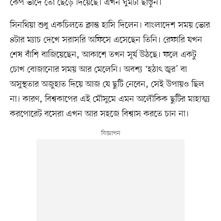
কেপ ভার্দে তো ছেড়ে দিয়েছে। এখন ঘুমটা ছাড়ুন।’
সিনথিয়া শুধু একচিলতে ক্লান্ত হাসি দিলেন। বাংলাদেশ সময় ভোর
৪টার ম্যাচ দেখে সরাসরি অফিসে এসেছেন তিনি। রেফারি যখন
শেষ বাঁশি বাজিয়েছেন, আকাশে তখন সূর্য উঠছে। ফলে একটু
চোখ বোজানোর সময় আর মেলেনি। অবশ্য ‘হঠাৎ জ্বর’ বা
অসুস্থতার অজুহাত দিয়ে আজ যে ছুটি নেবেন, সেই উপায়ও ছিল
না। কারণ, বিশ্বকাপের এই মৌসুমে এমন অলৌকিক ছুটির মাহাত্ম্য
করপোরেট বসেরা এখন আর সহজে বিশ্বাস করতে চান না।