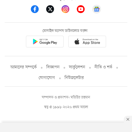
মোবাইল অ্যাপস ডাউনলোড করুন
আমাদের সম্পর্কে
বিজ্ঞাপন
সার্কুলেশন
নীতি ও শর্ত
যোগাযোগ
নিউজলেটার
সম্পাদক ও প্রকাশক: মতিউর রহমান
স্বত্ব © ১৯৯৮-২০২৬ প্রথম আলো