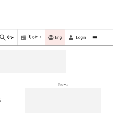
খুঁজুন
ই-পেপার
Login
Eng
ও