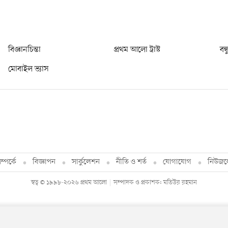
বিজ্ঞানচিন্তা
প্রথম আলো ট্রাস্ট
বন্
মোবাইল ভ্যাস
্পর্কে
বিজ্ঞাপন
সার্কুলেশন
নীতি ও শর্ত
যোগাযোগ
নিউজল
স্বত্ব © ১৯৯৮-২০২৬ প্রথম আলো
সম্পাদক ও প্রকাশক: মতিউর রহমান