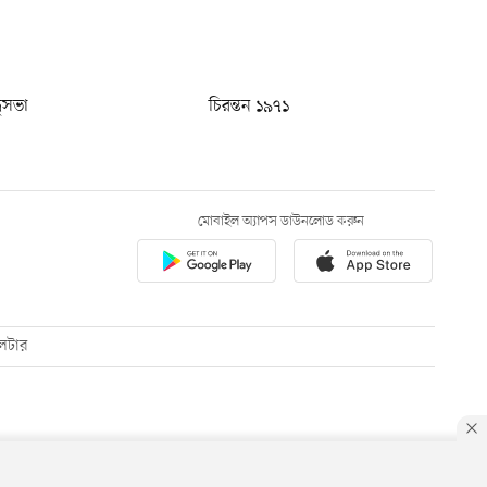
ধুসভা
চিরন্তন ১৯৭১
মোবাইল অ্যাপস ডাউনলোড করুন
েটার