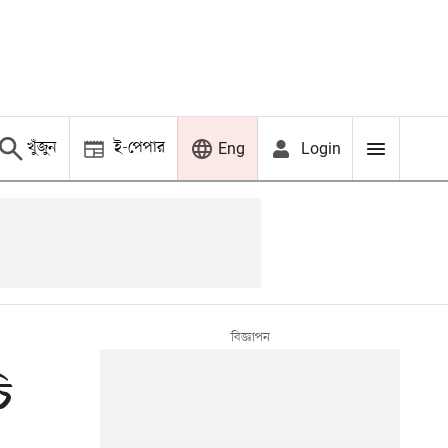
খুঁজুন
ই-পেপার
Login
Eng
ি