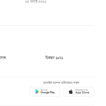
০২ আগস্ট ২০২৬
ধুসভা
চিরন্তন ১৯৭১
মোবাইল অ্যাপস ডাউনলোড করুন