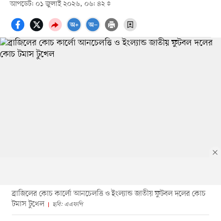
আপডেট: ০১ জুলাই ২০২৬, ০৬: ৪২
ব্রাজিলের কোচ কার্লো আনচেলত্তি ও ইংল্যান্ড জাতীয় ফুটবল দলের কোচ
টমাস টুখেল
ছবি: এএফপি