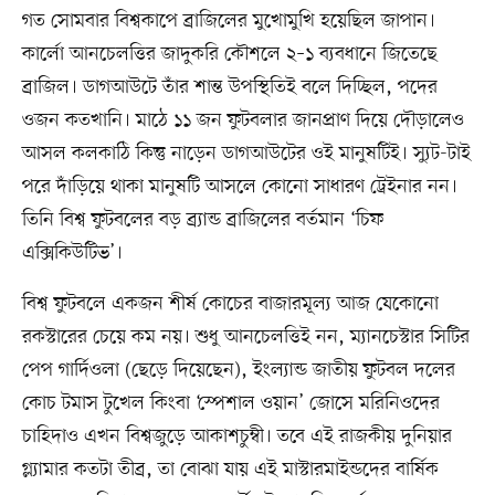
গত সোমবার বিশ্বকাপে ব্রাজিলের মুখোমুখি হয়েছিল জাপান।
কার্লো আনচেলত্তির জাদুকরি কৌশলে ২–১ ব্যবধানে জিতেছে
ব্রাজিল। ডাগআউটে তাঁর শান্ত উপস্থিতিই বলে দিচ্ছিল, পদের
ওজন কতখানি। মাঠে ১১ জন ফুটবলার জানপ্রাণ দিয়ে দৌড়ালেও
আসল কলকাঠি কিন্তু নাড়েন ডাগআউটের ওই মানুষটিই। স্যুট-টাই
পরে দাঁড়িয়ে থাকা মানুষটি আসলে কোনো সাধারণ ট্রেইনার নন।
তিনি বিশ্ব ফুটবলের বড় ব্র্যান্ড ব্রাজিলের বর্তমান ‘চিফ
এক্সিকিউটিভ’।
বিশ্ব ফুটবলে একজন শীর্ষ কোচের বাজারমূল্য আজ যেকোনো
রকস্টারের চেয়ে কম নয়। শুধু আনচেলত্তিই নন, ম্যানচেস্টার সিটির
পেপ গার্দিওলা (ছেড়ে দিয়েছেন), ইংল্যান্ড জাতীয় ফুটবল দলের
কোচ টমাস টুখেল কিংবা ‘স্পেশাল ওয়ান’ জোসে মরিনিওদের
চাহিদাও এখন বিশ্বজুড়ে আকাশচুম্বী। তবে এই রাজকীয় দুনিয়ার
গ্ল্যামার কতটা তীব্র, তা বোঝা যায় এই মাস্টারমাইন্ডদের বার্ষিক