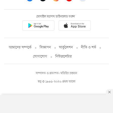
মোবাইল অ্যাপস ডাউনলোড করুন
আমাদের সম্পর্কে
বিজ্ঞাপন
সার্কুলেশন
নীতি ও শর্ত
যোগাযোগ
নিউজলেটার
সম্পাদক ও প্রকাশক: মতিউর রহমান
স্বত্ব © ১৯৯৮-২০২৬ প্রথম আলো
By using this site, you agree to our
Privacy Policy
.
OK