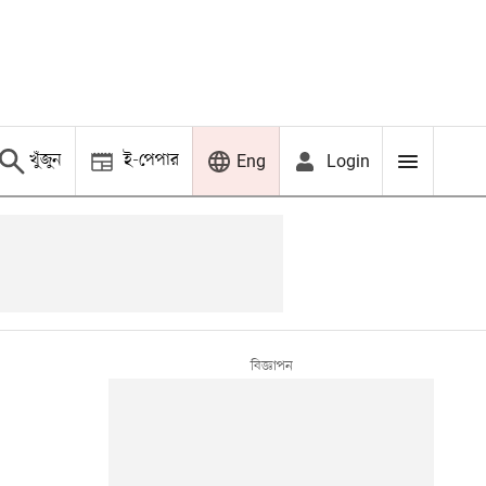
খুঁজুন
ই-পেপার
Login
Eng