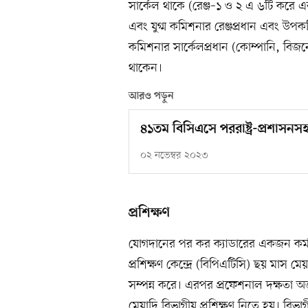
সার্কেল থাকে (রেঞ্জ–১ ও ২ এ ৬টি করে 
এবং যুগ্ম কমিশনার রেঞ্জপ্রধান এবং উ
কমিশনার সার্কেলপ্রধান (কোম্পানি, বিজনে
থাকেন।
আরও পড়ুন
৪১তম বিসিএসে পররাষ্ট্র-প্রশাসনসহ
০২ নভেম্বর ২০২৩
প্রশিক্ষণ
যোগদানের পর কর ক্যাডারের একজন কর্মকর
প্রশিক্ষণ কেন্দ্রে (বিপিএটিসি) ছয় মাস মে
সম্পন্ন করে। এরপর প্রফেশনাল দক্ষতা অ
মেয়াদি বিভাগীয় প্রশিক্ষণ নিতে হয়। বিভ