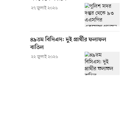
২৭ জুলাই ২০২৬
৪৯তম বিসিএস: দুই প্রার্থীর ফলাফল
বাতিল
২২ জুলাই ২০২৬