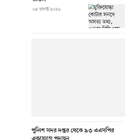
০৪ আগস্ট ২০২৬
পুলিশ সদর দপ্তর থেকে ৯৩ এএসপির
একযোগে পদায়ন