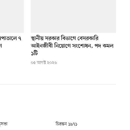
পাতালে ৭
স্থানীয় সরকার বিভাগে বেসরকারি
গ
আইনজীবী নিয়োগে সংশোধন, পদ কমল
১টি
০৫ আগস্ট ২০২৬
ধুসভা
চিরন্তন ১৯৭১