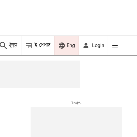
খুঁজুন
ই-পেপার
Login
Eng