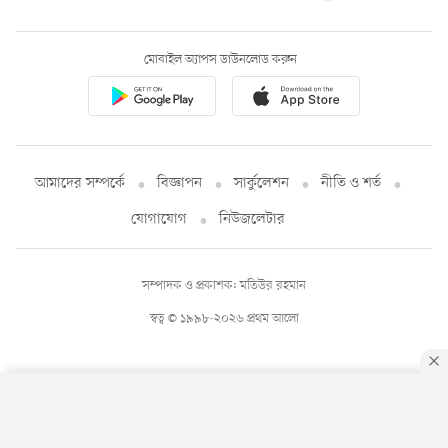
মোবাইল অ্যাপস ডাউনলোড করুন
আমাদের সম্পর্কে
বিজ্ঞাপন
সার্কুলেশন
নীতি ও শর্ত
যোগাযোগ
নিউজলেটার
সম্পাদক ও প্রকাশক: মতিউর রহমান
স্বত্ব © ১৯৯৮-২০২৬ প্রথম আলো
By using this site, you agree to our
Privacy Policy
.
OK