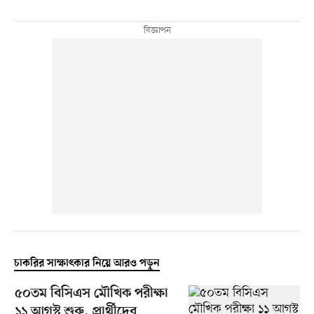
চাকরির সাক্ষাৎকার নিয়ে আরও পড়ুন
৫০তম বিসিএস মৌখিক পরীক্ষা
১১ আগস্ট শুরু, প্রার্থীদের