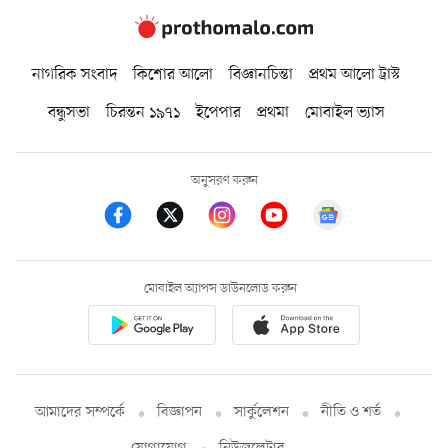
নাগরিক সংবাদ
কিশোর আলো
বিজ্ঞানচিন্তা
প্রথম আলো ট্রাস্ট
বন্ধুসভা
চিরন্তন ১৯৭১
ইপেপার
প্রথমা
মোবাইল ভ্যাস
অনুসরণ করুন
মোবাইল অ্যাপস ডাউনলোড করুন
আমাদের সম্পর্কে
বিজ্ঞাপন
সার্কুলেশন
নীতি ও শর্ত