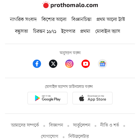
নাগরিক সংবাদ
কিশোর আলো
বিজ্ঞানচিন্তা
প্রথম আলো ট্রাস্ট
বন্ধুসভা
চিরন্তন ১৯৭১
ইপেপার
প্রথমা
মোবাইল ভ্যাস
অনুসরণ করুন
মোবাইল অ্যাপস ডাউনলোড করুন
আমাদের সম্পর্কে
বিজ্ঞাপন
সার্কুলেশন
নীতি ও শর্ত
যোগাযোগ
নিউজলেটার