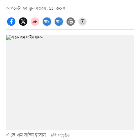
আপডেট: ২২ জুন ২০২২, ১১: ৩০
এ কে এম সাঈদ হাসান
ছবি: সংগৃহীত