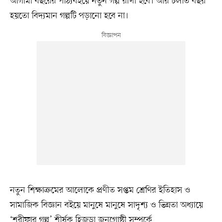
আগামী বছরের পাঠ্যবইয়ে নতুন গল্প রাখা হবে। আর চলতি বছর
হয়তো বিদ্যমান গল্পটি পড়ানো হবে না।
নতুন শিক্ষাক্রমের আলোকে প্রণীত সপ্তম শ্রেণির ইতিহাস ও
সামাজিক বিজ্ঞান বইয়ে মানুষে মানুষে সাদৃশ্য ও ভিন্নতা অধ্যায়ে
‘শরীফার গল্প’ শীর্ষক হিজড়া জনগোষ্ঠী সম্পর্কে