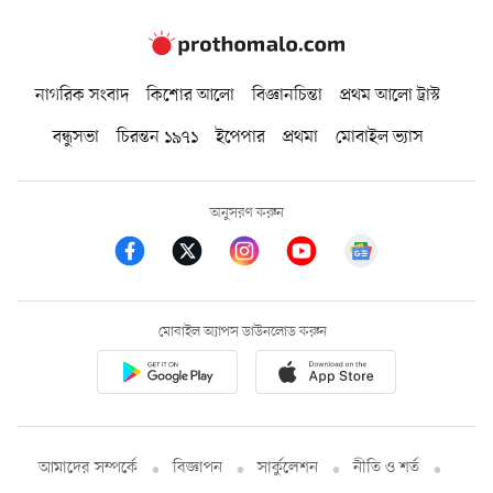
নাগরিক সংবাদ
কিশোর আলো
বিজ্ঞানচিন্তা
প্রথম আলো ট্রাস্ট
বন্ধুসভা
চিরন্তন ১৯৭১
ইপেপার
প্রথমা
মোবাইল ভ্যাস
অনুসরণ করুন
মোবাইল অ্যাপস ডাউনলোড করুন
আমাদের সম্পর্কে
বিজ্ঞাপন
সার্কুলেশন
নীতি ও শর্ত