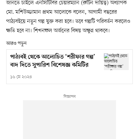
জানতে চাইলে এনসিটিবির চেয়ারম্যান (রুটিন দায়িত্ব) অধ্যাপক
মো. মশিউজ্জামান প্রথম আলোকে বলেন, আগামী বছরের
পাঠ্যবইয়ে নতুন গল্প যুক্ত করা হবে। তবে গল্পটি পরিবর্তন করলেও
ক্ষতি হবে না। শিখনফল অর্জনের বিষয় অক্ষুণ্ন থাকবে।
আরও পড়ুন
পাঠ্যবই থেকে আলোচিত ‘শরীফার গল্প’
বাদ দিতে সুপারিশ বিশেষজ্ঞ কমিটির
১৬ মে ২০২৪