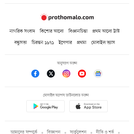
নাগরিক সংবাদ
কিশোর আলো
বিজ্ঞানচিন্তা
প্রথম আলো ট্রাস্ট
বন্ধুসভা
চিরন্তন ১৯৭১
ইপেপার
প্রথমা
মোবাইল ভ্যাস
অনুসরণ করুন
মোবাইল অ্যাপস ডাউনলোড করুন
আমাদের সম্পর্কে
বিজ্ঞাপন
সার্কুলেশন
নীতি ও শর্ত