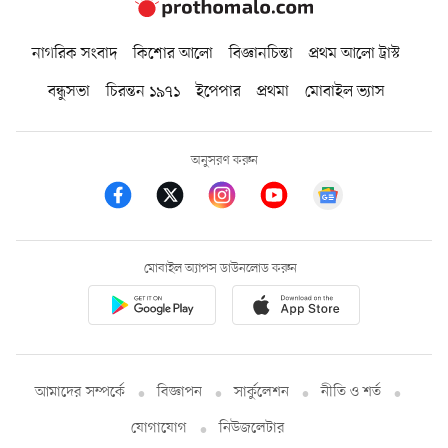
নাগরিক সংবাদ
কিশোর আলো
বিজ্ঞানচিন্তা
প্রথম আলো ট্রাস্ট
বন্ধুসভা
চিরন্তন ১৯৭১
ইপেপার
প্রথমা
মোবাইল ভ্যাস
অনুসরণ করুন
মোবাইল অ্যাপস ডাউনলোড করুন
আমাদের সম্পর্কে
বিজ্ঞাপন
সার্কুলেশন
নীতি ও শর্ত
যোগাযোগ
নিউজলেটার