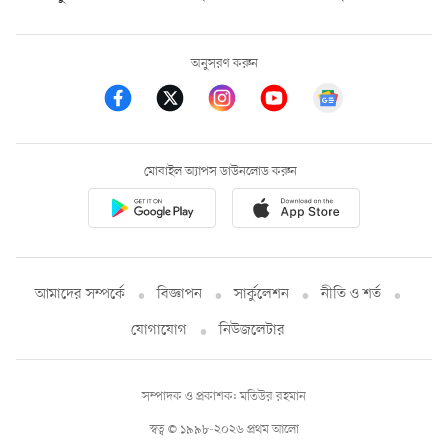
অনুসরণ করুন
মোবাইল অ্যাপস ডাউনলোড করুন
আমাদের সম্পর্কে
বিজ্ঞাপন
সার্কুলেশন
নীতি ও শর্ত
যোগাযোগ
নিউজলেটার
সম্পাদক ও প্রকাশক: মতিউর রহমান
স্বত্ব © ১৯৯৮-২০২৬ প্রথম আলো