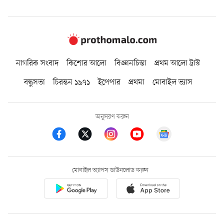
নাগরিক সংবাদ
কিশোর আলো
বিজ্ঞানচিন্তা
প্রথম আলো ট্রাস্ট
বন্ধুসভা
চিরন্তন ১৯৭১
ইপেপার
প্রথমা
মোবাইল ভ্যাস
অনুসরণ করুন
মোবাইল অ্যাপস ডাউনলোড করুন