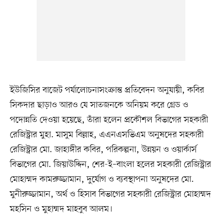
ইউজিসির বাজেট পর্যালোচনাসংক্রান্ত প্রতিবেদন অনুযায়ী, কবির
সিকদার ছাড়াও আরও যে সাতজনকে অনিয়ম করে গ্রেড ও
পদোন্নতি দেওয়া হয়েছে, তাঁরা হলেন প্রকৌশল বিভাগের সহকারী
রেজিস্ট্রার মুহা. মাসুম বিল্লাহ, এএনএসভিএম অনুষদের সহকারী
রেজিস্ট্রার মো. জাহাঙ্গীর কবির, পরিকল্পনা, উন্নয়ন ও ওয়ার্কার্স
বিভাগের মো. জিয়াউদ্দিন, শের-ই–বাংলা হলের সহকারী রেজিস্ট্রার
মোহাম্মদ কামরুজ্জামান, দুর্যোগ ও ব্যবস্থাপনা অনুষদের মো.
মুনীরুজ্জামান, অর্থ ও হিসাব বিভাগের সহকারী রেজিস্ট্রার মোহাম্মদ
মহসিন ও মুহাম্মদ মাহবুব আলম।