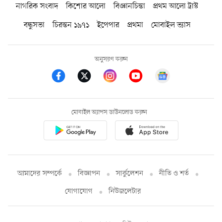
নাগরিক সংবাদ
কিশোর আলো
বিজ্ঞানচিন্তা
প্রথম আলো ট্রাস্ট
বন্ধুসভা
চিরন্তন ১৯৭১
ইপেপার
প্রথমা
মোবাইল ভ্যাস
অনুসরণ করুন
মোবাইল অ্যাপস ডাউনলোড করুন
আমাদের সম্পর্কে
বিজ্ঞাপন
সার্কুলেশন
নীতি ও শর্ত
যোগাযোগ
নিউজলেটার