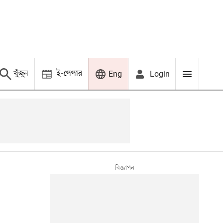
খুঁজুন
ই-পেপার
Login
Eng