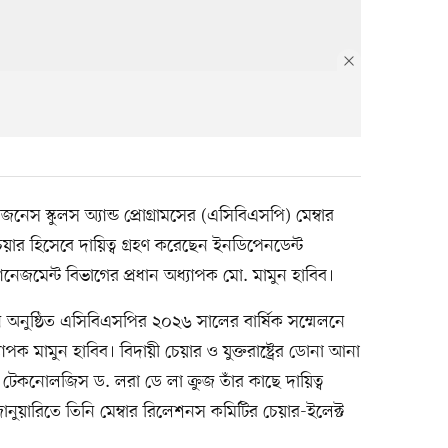
বিজনেস স্কুলস অ্যান্ড প্রোগ্রামসের (এসিবিএসপি) মেম্বার
র হিসেবে দায়িত্ব গ্রহণ করেছেন ইনডিপেনডেন্ট
ানেজমেন্ট বিভাগের প্রধান অধ্যাপক মো. মামুন হাবিব।
জুন অনুষ্ঠিত এসিবিএসপির ২০২৬ সালের বার্ষিক সম্মেলনে
যাপক মামুন হাবিব। বিদায়ী চেয়ার ও যুক্তরাষ্ট্রের ডোনা আনা
েকনোলজিস ড. লরা ডে লা ক্রুজ তাঁর কাছে দায়িত্ব
নুয়ারিতে তিনি মেম্বার রিলেশনস কমিটির চেয়ার-ইলেক্ট