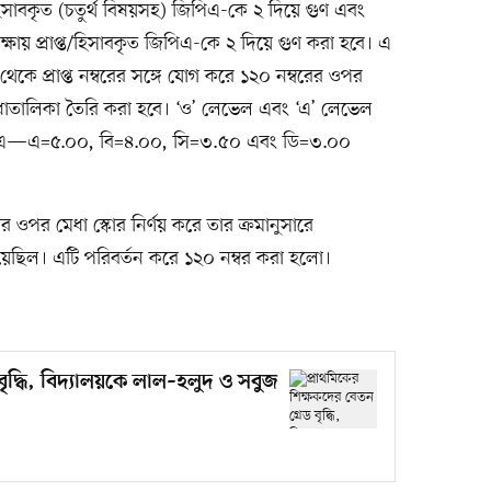
/হিসাবকৃত (চতুর্থ বিষয়সহ) জিপিএ-কে ২ দিয়ে গুণ এবং
ায় প্রাপ্ত/হিসাবকৃত জিপিএ-কে ২ দিয়ে গুণ করা হবে। এ
থেকে প্রাপ্ত নম্বরের সঙ্গে যোগ করে ১২০ নম্বরের ওপর
 মেধাতালিকা তৈরি করা হবে। ‘ও’ লেভেল এবং ‘এ’ লেভেল
্ট জিপিএ—এ=৫.০০, বি=৪.০০, সি=৩.৫০ এবং ডি=৩.০০
ের ওপর মেধা স্কোর নির্ণয় করে তার ক্রমানুসারে
য়েছিল। এটি পরিবর্তন করে ১২০ নম্বর করা হলো।
বৃদ্ধি, বিদ্যালয়কে লাল–হলুদ ও সবুজ