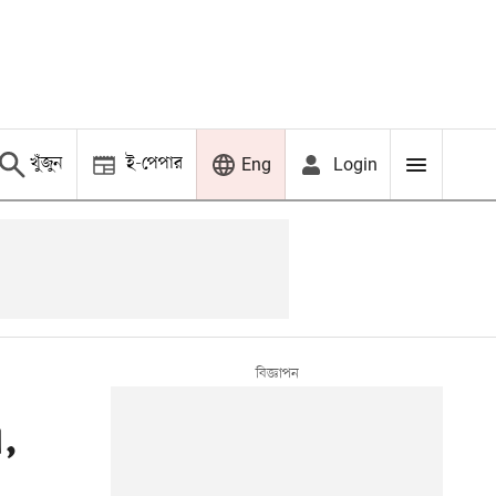
খুঁজুন
ই-পেপার
Login
Eng
এ,