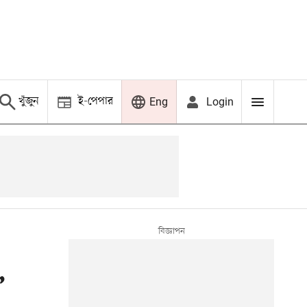
খুঁজুন
ই-পেপার
Login
Eng
,