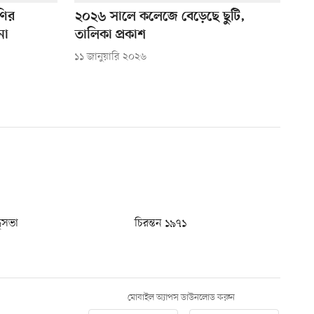
ণির
২০২৬ সালে কলেজে বেড়েছে ছুটি,
না
তালিকা প্রকাশ
১১ জানুয়ারি ২০২৬
ধুসভা
চিরন্তন ১৯৭১
মোবাইল অ্যাপস ডাউনলোড করুন