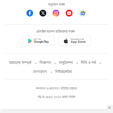
অনুসরণ করুন
মোবাইল অ্যাপস ডাউনলোড করুন
আমাদের সম্পর্কে
বিজ্ঞাপন
সার্কুলেশন
নীতি ও শর্ত
যোগাযোগ
নিউজলেটার
সম্পাদক ও প্রকাশক: মতিউর রহমান
স্বত্ব © ১৯৯৮-২০২৬ প্রথম আলো