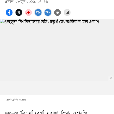
প্রকাশ: ২৮ জুন ২০২৬, ০৭: ৪৬
ছবি: প্রথম আলো
গুচ্ছভুক্ত (জিএসটি) ২০টি সাধারণ, বিজ্ঞান ও প্রযুক্তি