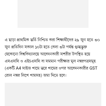
এ ছাড়া প্রাথমিক ভর্তি নিশ্চিত করা শিক্ষার্থীদের ২৯ জুন হতে ৩০
জুন প্রতিদিন সকাল ১০টা হতে বেলা ৩টা পর্যন্ত গুচ্ছভুক্ত
যেকোনো বিশ্ববিদ্যালয়ে আবেদনকারী সশরীর উপস্থিত হয়ে
এসএসসি ও এইচএসসি বা সমমান পরীক্ষার মূল নম্বরপত্রসমূহ
(একটি A4 সাইজ খামে ভরে খামের ওপর আবেদনকারীর GST
রোল নম্বর লিখে খামসহ) জমা দিতে হবে।