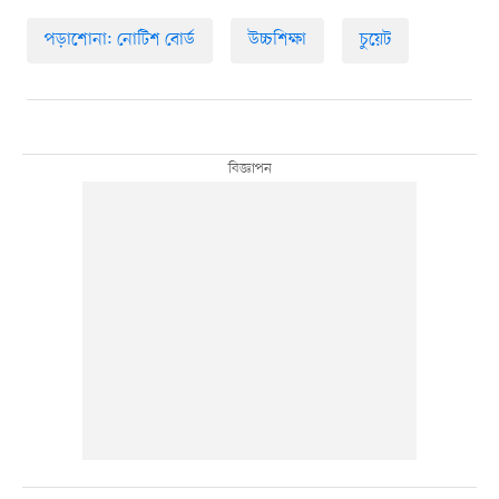
পড়াশোনা: নোটিশ বোর্ড
উচ্চশিক্ষা
চুয়েট