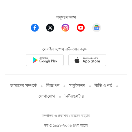
অনুসরণ করুন
মোবাইল অ্যাপস ডাউনলোড করুন
আমাদের সম্পর্কে
বিজ্ঞাপন
সার্কুলেশন
নীতি ও শর্ত
যোগাযোগ
নিউজলেটার
সম্পাদক ও প্রকাশক: মতিউর রহমান
স্বত্ব © ১৯৯৮-২০২৬ প্রথম আলো