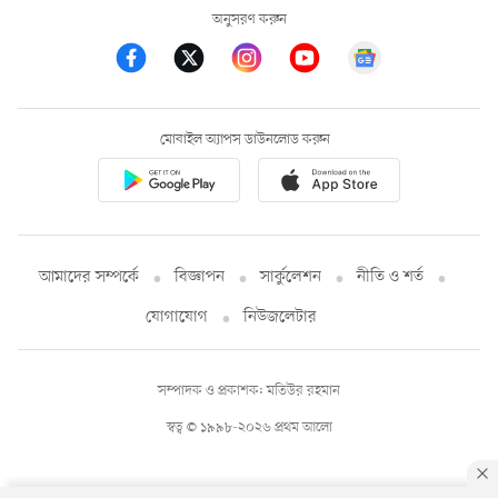
অনুসরণ করুন
মোবাইল অ্যাপস ডাউনলোড করুন
আমাদের সম্পর্কে
বিজ্ঞাপন
সার্কুলেশন
নীতি ও শর্ত
যোগাযোগ
নিউজলেটার
সম্পাদক ও প্রকাশক: মতিউর রহমান
স্বত্ব © ১৯৯৮-২০২৬ প্রথম আলো