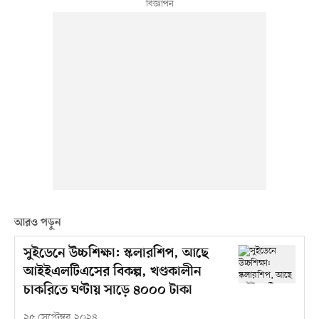
আরও পড়ুন
সুইডেনে উচ্চশিক্ষা: স্কলারশিপ, আছে
আইইএলটিএসের বিকল্প, খণ্ডকালীন
চাকরিতে ঘণ্টায় সাড়ে ৪০০০ টাকা
২৫ সেপ্টেম্বর ২০২৪