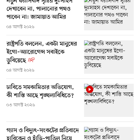
নতুন ফ্যাসিবাদ সৃষ্টির দুঃসাহস
দেখাবেন না, পালানোর পথও
পাবেন না: জামায়াত আমির
০৪ আগস্ট ২০২৬
রাষ্ট্রপতি বললেন, একটা মানুষের
ইগো–অ্যারোগেন্স সবাইকে
ডুবিয়েছে
০৪ আগস্ট ২০২৬
ঢাবিতে সমকামিতার অভিযোগ,
কী শাস্তি আছে শৃঙ্খলাবিধিতে?
০৩ আগস্ট ২০২৬
গ্যাস ও বিদ্যুৎ–সংকটের প্রতিবাদে
হারিকেন ও হাঁড়ি–পাতিল নিয়ে