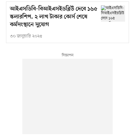
আইএসডিবি-বিআইএসইডব্লিউ দেবে ১৬৫
স্কলারশিপ, ২ লাখ টাকার কোর্স শেষে
কর্মসংস্থানে সুযোগ
৩০ জানুয়ারি ২০২৫