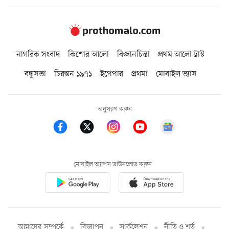
নাগরিক সংবাদ
কিশোর আলো
বিজ্ঞানচিন্তা
প্রথম আলো ট্রাস্ট
বন্ধুসভা
চিরন্তন ১৯৭১
ইপেপার
প্রথমা
মোবাইল ভ্যাস
অনুসরণ করুন
মোবাইল অ্যাপস ডাউনলোড করুন
আমাদের সম্পর্কে
বিজ্ঞাপন
সার্কুলেশন
নীতি ও শর্ত