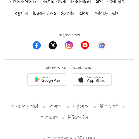
নাগরিক সংবাদ
কিশোর আলো
বিজ্ঞানচিন্তা
প্রথম আলো ট্রাস্ট
বন্ধুসভা
চিরন্তন ১৯৭১
ইপেপার
প্রথমা
মোবাইল ভ্যাস
অনুসরণ করুন
মোবাইল অ্যাপস ডাউনলোড করুন
আমাদের সম্পর্কে
বিজ্ঞাপন
সার্কুলেশন
নীতি ও শর্ত
যোগাযোগ
নিউজলেটার
সম্পাদক ও প্রকাশক: মতিউর রহমান