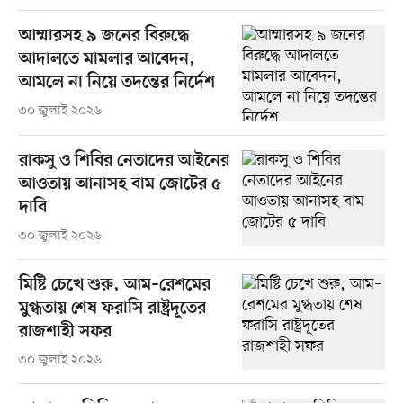
আম্মারসহ ৯ জনের বিরুদ্ধে
আদালতে মামলার আবেদন,
আমলে না নিয়ে তদন্তের নির্দেশ
৩০ জুলাই ২০২৬
রাকসু ও শিবির নেতাদের আইনের
আওতায় আনাসহ বাম জোটের ৫
দাবি
৩০ জুলাই ২০২৬
মিষ্টি চেখে শুরু, আম–রেশমের
মুগ্ধতায় শেষ ফরাসি রাষ্ট্রদূতের
রাজশাহী সফর
৩০ জুলাই ২০২৬