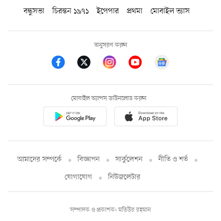
বন্ধুসভা
চিরন্তন ১৯৭১
ইপেপার
প্রথমা
মোবাইল ভ্যাস
অনুসরণ করুন
মোবাইল অ্যাপস ডাউনলোড করুন
আমাদের সম্পর্কে
বিজ্ঞাপন
সার্কুলেশন
নীতি ও শর্ত
যোগাযোগ
নিউজলেটার
সম্পাদক ও প্রকাশক: মতিউর রহমান