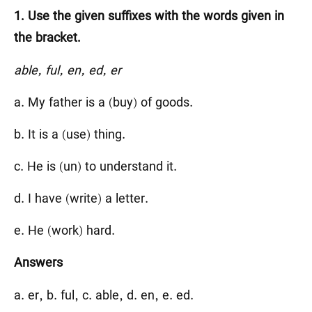
1. Use the given suffixes with the words given in
the bracket.
able, ful, en, ed, er
a. My father is a (buy) of goods.
b. It is a (use) thing.
c. He is (un) to understand it.
d. I have (write) a letter.
e. He (work) hard.
Answers
a. er, b. ful, c. able, d. en, e. ed.