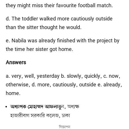
they might miss their favourite football match.
d. The toddler walked more cautiously outside
than the sitter thought he would.
e. Nabila was already finished with the project by
the time her sister got home.
Answers
a. very, well, yesterday b. slowly, quickly, c. now,
otherwise, d. more, cautiously, outside e. already,
home.
ন, অধ্যক্ষ
অধ্যাপক মোহাম্মদ আফলাতু
হাজারীবাগ সরকারি কলেজ, ঢাকা