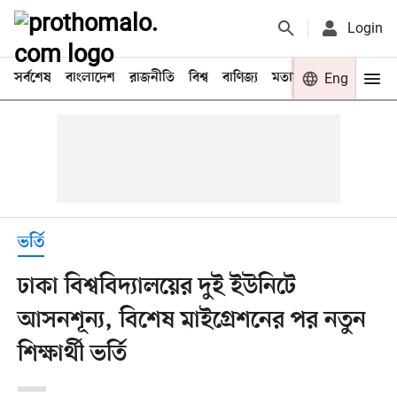
Login
সর্বশেষ
বাংলাদেশ
রাজনীতি
বিশ্ব
বাণিজ্য
মতামত
খেলা
Eng
বিনো
ভর্তি
ঢাকা বিশ্ববিদ্যালয়ের দুই ইউনিটে
আসনশূন্য, বিশেষ মাইগ্রেশনের পর নতুন
শিক্ষার্থী ভর্তি