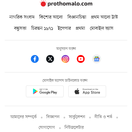
নাগরিক সংবাদ
কিশোর আলো
বিজ্ঞানচিন্তা
প্রথম আলো ট্রাস্ট
বন্ধুসভা
চিরন্তন ১৯৭১
ইপেপার
প্রথমা
মোবাইল ভ্যাস
অনুসরণ করুন
মোবাইল অ্যাপস ডাউনলোড করুন
আমাদের সম্পর্কে
বিজ্ঞাপন
সার্কুলেশন
নীতি ও শর্ত
যোগাযোগ
নিউজলেটার