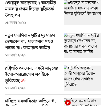
ওবায়দুল কাদেরসহ ৭ আসামির
মামলায় প্রথম দিনের যুক্তিতর্ক
উপস্থাপন
০৪ আগস্ট ২০২৬
নতুন ফ্যাসিবাদ সৃষ্টির দুঃসাহস
দেখাবেন না, পালানোর পথও
পাবেন না: জামায়াত আমির
০৪ আগস্ট ২০২৬
রাষ্ট্রপতি বললেন, একটা মানুষের
ইগো–অ্যারোগেন্স সবাইকে
ডুবিয়েছে
০৪ আগস্ট ২০২৬
ঢাবিতে সমকামিতার অভিযোগ,