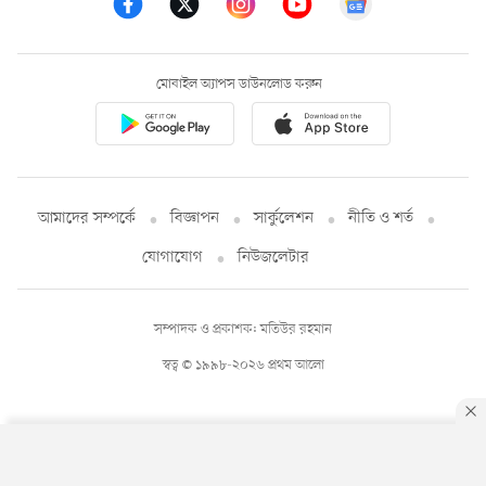
মোবাইল অ্যাপস ডাউনলোড করুন
আমাদের সম্পর্কে
বিজ্ঞাপন
সার্কুলেশন
নীতি ও শর্ত
যোগাযোগ
নিউজলেটার
সম্পাদক ও প্রকাশক: মতিউর রহমান
স্বত্ব © ১৯৯৮-২০২৬ প্রথম আলো
By using this site, you agree to our
Privacy Policy
.
OK