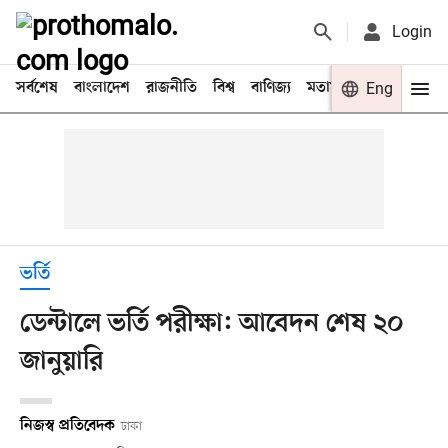
Login
সর্বশেষ
বাংলাদেশ
রাজনীতি
বিশ্ব
বাণিজ্য
মতামত
খেলা
Eng
বিনো
ভর্তি
ডেন্টালে ভর্তি পরীক্ষা: আবেদন শেষ ২০
জানুয়ারি
নিজস্ব প্রতিবেদক
ঢাকা