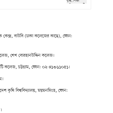
লিক কেন্দ্র, বাউবি (ঢাকা কলেজের কাছে), ফোন:
্স কলেজ, শেখ বোরহানউদ্দিন কলেজ।
রি সিটি কলেজ, চট্টগ্রাম, ফোন: ০২-৪১৩৬১০৫১।
াম।
াদেশ কৃষি বিশ্ববিদ্যালয়, ময়মনসিংহ, ফোন:
়।