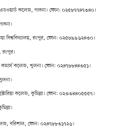
কারি এডওয়ার্ড কলেজ, পাবনা। ফোন: ০২৫৮৭৭৪৭৩৪০।
 পাবনা।
োকেয়া বিশ্ববিদ্যালয়, রংপুর, ফোন: ০২৫৮৯৯৬২৪৩০।
়, রংপুর।
খান কমার্স কলেজ, খুলনা। ফোন: ০২৪৭৮৮৪৪৩৫১।
খুলনা।
রি ভিক্টোরিয়া কলেজ, কুমিল্লা। ফোন: ০২৩৩৪৪০৫৫৫৭।
মিল্লা।
এম কলেজ, বরিশাল, ফোন: ০২৪৭৮৮৩১৭২৬।