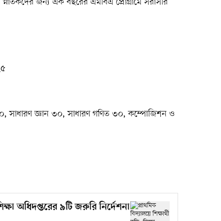
স্নাতকদের জন্য এক বছরের এমবিএ প্রোগ্রামে সরাসরি
২৫
৩০, সাধারণ জ্ঞান ৩০, সাধারণ গণিত ৩০, কম্পোজিশন ও
, শিক্ষা অধিদপ্তরের ৯টি জরুরি নির্দেশনা