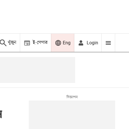
খুঁজুন
ই-পেপার
Login
Eng
ি