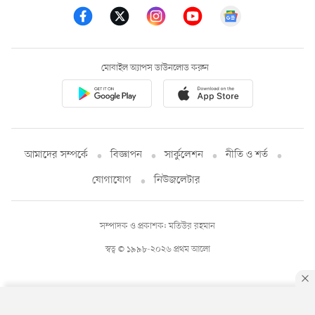
মোবাইল অ্যাপস ডাউনলোড করুন
আমাদের সম্পর্কে
বিজ্ঞাপন
সার্কুলেশন
নীতি ও শর্ত
যোগাযোগ
নিউজলেটার
সম্পাদক ও প্রকাশক: মতিউর রহমান
স্বত্ব © ১৯৯৮-২০২৬ প্রথম আলো