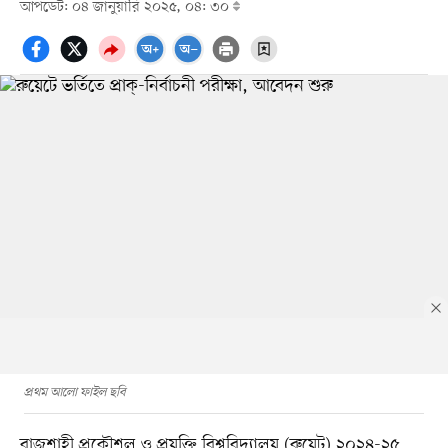
আপডেট: ০৪ জানুয়ারি ২০২৫, ০৪: ৩০
প্রথম আলো ফাইল ছবি
রাজশাহী প্রকৌশল ও প্রযুক্তি বিশ্ববিদ্যালয় (রুয়েট) ২০২৪-২৫