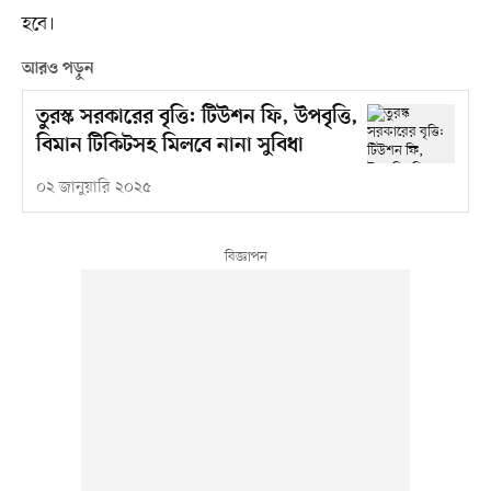
হবে।
আরও পড়ুন
তুরস্ক সরকারের বৃত্তি: টিউশন ফি, উপবৃত্তি,
বিমান টিকিটসহ মিলবে নানা সুবিধা
০২ জানুয়ারি ২০২৫