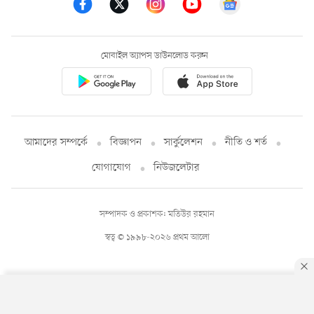
মোবাইল অ্যাপস ডাউনলোড করুন
আমাদের সম্পর্কে
বিজ্ঞাপন
সার্কুলেশন
নীতি ও শর্ত
যোগাযোগ
নিউজলেটার
সম্পাদক ও প্রকাশক: মতিউর রহমান
স্বত্ব © ১৯৯৮-২০২৬ প্রথম আলো