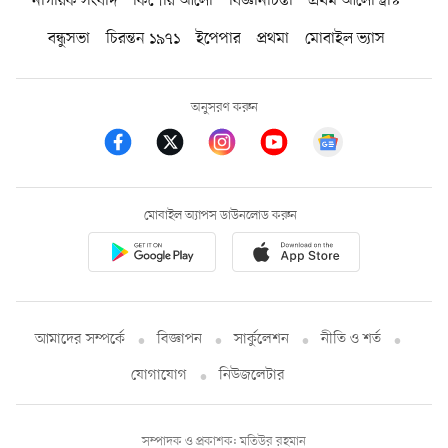
নাগরিক সংবাদ
কিশোর আলো
বিজ্ঞানচিন্তা
প্রথম আলো ট্রাস্ট
বন্ধুসভা
চিরন্তন ১৯৭১
ইপেপার
প্রথমা
মোবাইল ভ্যাস
অনুসরণ করুন
মোবাইল অ্যাপস ডাউনলোড করুন
আমাদের সম্পর্কে
বিজ্ঞাপন
সার্কুলেশন
নীতি ও শর্ত
যোগাযোগ
নিউজলেটার
সম্পাদক ও প্রকাশক: মতিউর রহমান